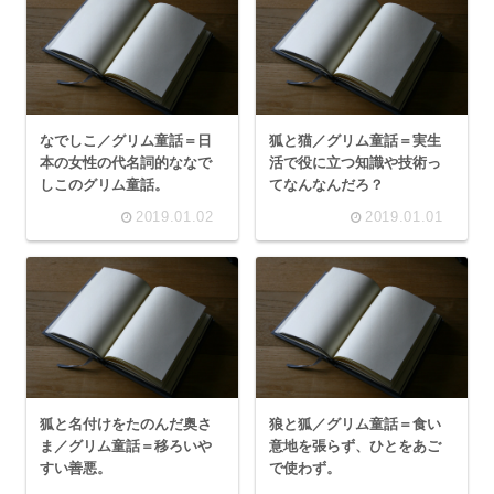
なでしこ／グリム童話＝日
狐と猫／グリム童話＝実生
本の女性の代名詞的ななで
活で役に立つ知識や技術っ
しこのグリム童話。
てなんなんだろ？
2019.01.02
2019.01.01
狐と名付けをたのんだ奥さ
狼と狐／グリム童話＝食い
ま／グリム童話＝移ろいや
意地を張らず、ひとをあご
すい善悪。
で使わず。