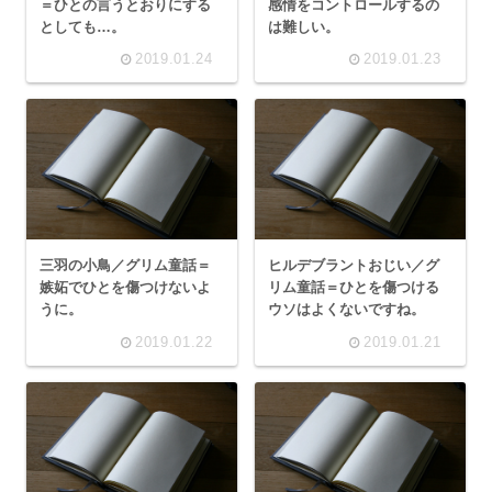
＝ひとの言うとおりにする
感情をコントロールするの
としても…。
は難しい。
2019.01.24
2019.01.23
三羽の小鳥／グリム童話＝
ヒルデブラントおじい／グ
嫉妬でひとを傷つけないよ
リム童話＝ひとを傷つける
うに。
ウソはよくないですね。
2019.01.22
2019.01.21