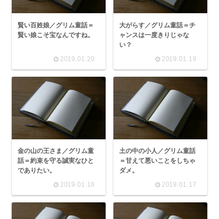
賢い百姓娘／グリム童話＝
大がらす／グリム童話＝チ
賢い娘こそ宝なんですね。
ャンスは一度きりじゃな
い？
2019.01.20
2019.01.19
金の山の王さま／グリム童
土の中の小人／グリム童話
話＝約束を守る誠実なひと
＝甘えて悪いことをしちゃ
でありたい。
ダメ。
2019.01.18
2019.01.17