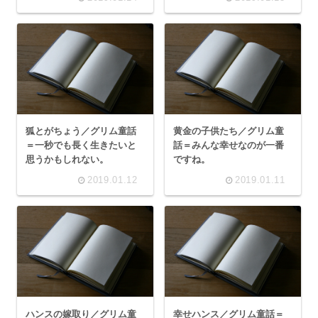
狐とがちょう／グリム童話
黄金の子供たち／グリム童
＝一秒でも長く生きたいと
話＝みんな幸せなのが一番
思うかもしれない。
ですね。
2019.01.12
2019.01.11
ハンスの嫁取り／グリム童
幸せハンス／グリム童話＝