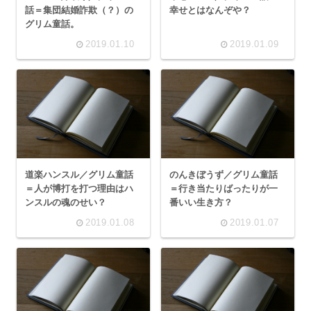
話＝集団結婚詐欺（？）の
幸せとはなんぞや？
グリム童話。
2019.01.10
2019.01.09
道楽ハンスル／グリム童話
のんきぼうず／グリム童話
＝人が博打を打つ理由はハ
＝行き当たりばったりが一
ンスルの魂のせい？
番いい生き方？
2019.01.08
2019.01.07