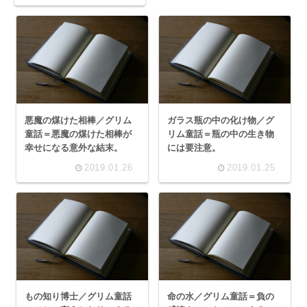
悪魔の煤けた相棒／グリム
ガラス瓶の中の化け物／グ
童話＝悪魔の煤けた相棒が
リム童話＝瓶の中の生き物
幸せになる意外な結末。
には要注意。
2019.01.26
2019.01.25
もの知り博士／グリム童話
命の水／グリム童話＝負の