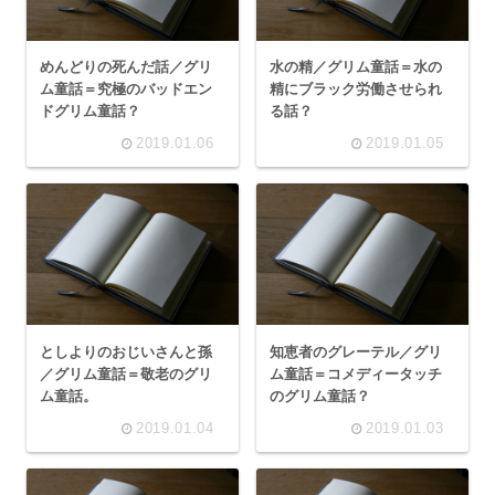
めんどりの死んだ話／グリ
水の精／グリム童話＝水の
ム童話＝究極のバッドエン
精にブラック労働させられ
ドグリム童話？
る話？
2019.01.06
2019.01.05
としよりのおじいさんと孫
知恵者のグレーテル／グリ
／グリム童話＝敬老のグリ
ム童話＝コメディータッチ
ム童話。
のグリム童話？
2019.01.04
2019.01.03