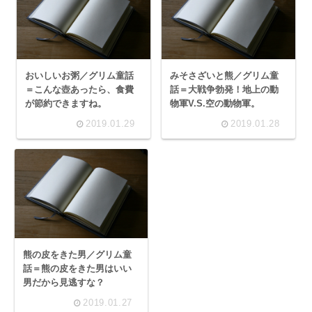
おいしいお粥／グリム童話
みそさざいと熊／グリム童
＝こんな壺あったら、食費
話＝大戦争勃発！地上の動
が節約できますね。
物軍V.S.空の動物軍。
2019.01.29
2019.01.28
熊の皮をきた男／グリム童
話＝熊の皮をきた男はいい
男だから見逃すな？
2019.01.27