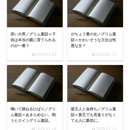
若い大男／グリム童話＝子
がちょう番の女／グリム童
供は本当の親に育てられる
話＝かわいそうな王女は性
のが一番？
悪な女？
2019.01.16
2019.01.15
鳴いて跳ねるひばり／グリ
貧乏人と金持ち／グリム童
ム童話＝あきらめない、戦
話＝貧乏でも見返りがなく
うヒロイングリム童話。
ても人に親切に。
2019.01.14
2019.01.13