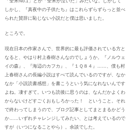
「全米No.1」とか「全米が泣いた」みたいな。しかして
しかし、『真夜中の子供たち』はこれらずらずらっと並べ
られた賛辞に恥じない小説だと僕は思いました。
ところで。
現在日本の作家さんで、世界的に最も評価されている方と
なると、やはり村上春樹さんなのでしょうか。『ノルウェ
イの森』、『海辺のカフカ』、『１Ｑ８４』……、僕も村
上春樹さんの長編小説はすべて読んでいるのですが、なか
なか「小説読書感想」を書こうという気になれないんです
よね。凄すぎて。いつも読後に思うのは、なんだかよくわ
からないけどすごくおもしろかった！ ということ。それ
で終わってしまうので、ブログ記事としてまとまるかどう
か……いずれチャレンジしてみたい、とは考えているので
すが（いつになることやら）。余談でした。