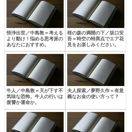
悟浄出世／中島敦＝考える
桜の森の満開の下／坂口安
より動け！悩める思考派の
吾＝時空の特異点でエア花
あなたにおすすめ。
見をお楽しみください。
牛人／中島敦＝天が下す不
夫人探索／夢野久作＝有意
気味な恐怖。牛人の行いは
義なお金の使い方って？
復讐か運命か。