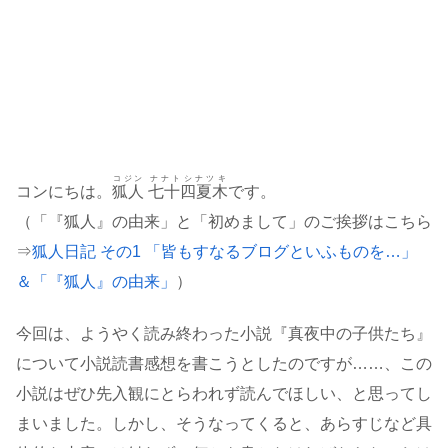
コジン
ナナトシナツキ
コンにちは。
狐人
七十四夏木
です。
（「『狐人』の由来」と「初めまして」のご挨拶はこちら
⇒
狐人日記 その1 「皆もすなるブログといふものを…」
＆「『狐人』の由来」
）
今回は、ようやく読み終わった小説『真夜中の子供たち』
について小説読書感想を書こうとしたのですが……、この
小説はぜひ先入観にとらわれず読んでほしい、と思ってし
まいました。しかし、そうなってくると、あらすじなど具