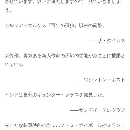
寄せています。以下に羅列しますので、見ていきましょ
う。
ガルシア＝マルケス『百年の孤独』以来の衝撃。
――ザ・タイムズ
大傑作。勇気ある新人作家の天賦の才能がみごとに披露さ
れている
――ワシントン・ポスト
インドは自分のギュンター・グラスを発見した。
――サンデイ・テレグラフ
みごとな叙事詩的小説……Ｖ・Ｓ・ナイポールやミラン・