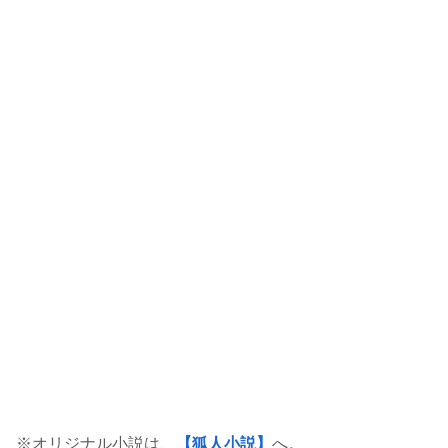
※オリジナル小説は、
【狐人小説】
へ。