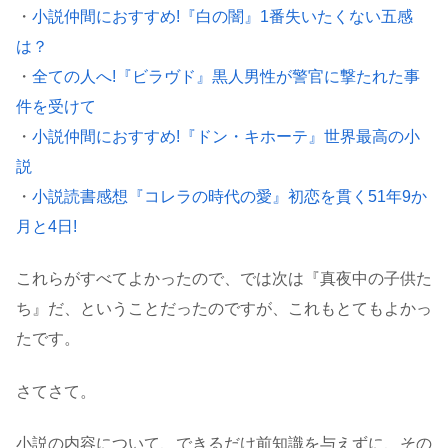
・
小説仲間におすすめ!『白の闇』1番失いたくない五感
は？
・
全ての人へ!『ビラヴド』黒人男性が警官に撃たれた事
件を受けて
・
小説仲間におすすめ!『ドン・キホーテ』世界最高の小
説
・
小説読書感想『コレラの時代の愛』初恋を貫く51年9か
月と4日!
これらがすべてよかったので、では次は『真夜中の子供た
ち』だ、ということだったのですが、これもとてもよかっ
たです。
さてさて。
小説の内容について、できるだけ前知識を与えずに、その