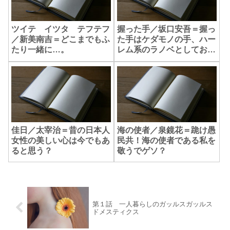
ツイテ イツタ テフテフ
握った手／坂口安吾＝握っ
／新美南吉＝どこまでもふ
た手はケダモノの手、ハー
たり一緒に…。
レム系のラノベとしておす
すめ？
佳日／太宰治＝昔の日本人
海の使者／泉鏡花＝跪け愚
女性の美しい心は今でもあ
民共！海の使者である私を
ると思う？
敬うでゲソ？
第１話 一人暮らしのガッルスガッルス
ドメスティクス