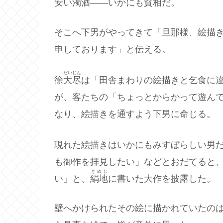
安い
濁酒
――いかにも貧相だ。
そこへ下男がやってきて「旦那様、絵描
申しております」と伝える。
だいじん
徐
大尽
は「田舎まわりの絵描きと乞食に
が、客たちの「ちょっとからかって遊ん
なり、絵描きを通すよう下男に命じる。
現れた絵描きはいかにもみすぼらしい男
も御作を拝見したい」などとおだてると
きぬじ
い」と、
絹地
に書いた大作を披露した。
壁へかけられたその絵に描かれていたの