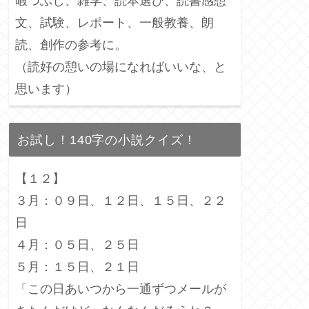
暇つぶし、雑学、読本選び、読書感想
文、試験、レポート、一般教養、朗
読、創作の参考に。
（読好の憩いの場になればいいな、と
思います）
お試し！140字の小説クイズ！
【１２】
３月：０９日、１２日、１５日、２２
日
４月：０５日、２５日
５月：１５日、２１日
「この日あいつから一通ずつメールが