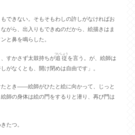
りもできない。そもそもわしの許しがなければお
きながら、出入りもできぬのだから、絵描きはま
フンと鼻を鳴らした。
ついしょう
と、すかさず太鼓持ちが
追従
を言う。が、絵師は
許しがなくとも、開け閉めは自由です」。
けたとき――絵師がひたと絵に向かって、じっと
、絵師の身体は絵の門をするりと潜り、再び門は
めきたつ。