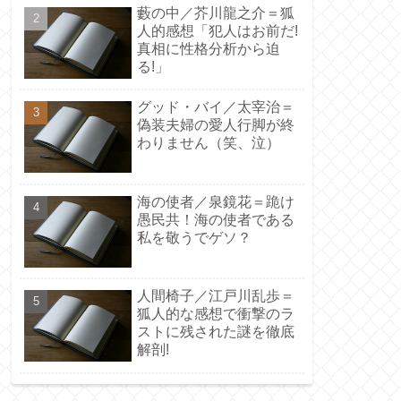
藪の中／芥川龍之介＝狐
人的感想「犯人はお前だ!
真相に性格分析から迫
る!」
グッド・バイ／太宰治＝
偽装夫婦の愛人行脚が終
わりません（笑、泣）
海の使者／泉鏡花＝跪け
愚民共！海の使者である
私を敬うでゲソ？
人間椅子／江戸川乱歩＝
狐人的な感想で衝撃のラ
ストに残された謎を徹底
解剖!