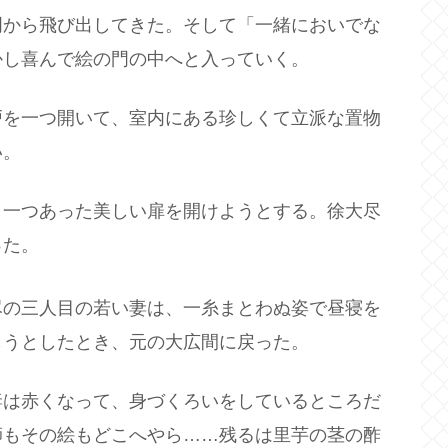
門から飛び出してきた。そして「一緒においでな
かし喜んで絵の門の中へと入っていく。
戸を一つ開いて、室内にある珍しくて立派な置物
い。
う一つあった美しい扉を開けようとする。徐大尽
った。
尽の三人目の若い妻は、一糸まとわぬ姿で昼寝を
もうとしたとき、元の大広間に戻った。
妻は赤くなって、身づくろいをしているところだ
師もその絵もどこへやら……残るは里芋の茎の酢