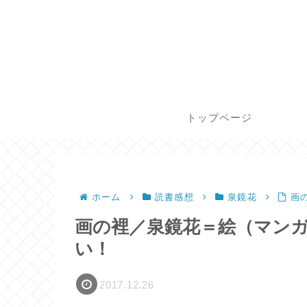
トップページ
ホーム
読書感想
泉鏡花
画
画の裡／泉鏡花＝絵（マン
い！
2017.12.26