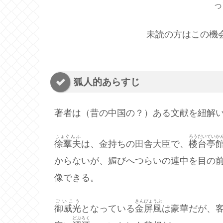
っ
未読の方はこの機
狐人的あらすじ
著者は（昔の中国の？）ある文献を紐解
じょぐんふ
ろうだいていか
徐羣夫
は、金持ちの田舎大臣で、
楼台亭
からないが、媚びへつらいの連中を目の
像できる。
ごいこう
きんびょうぶ
御威光
となっている
金屏風
は豪華だが、
どぶろく