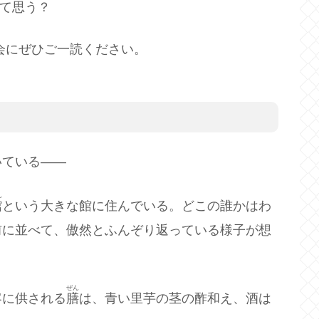
て思う？
会にぜひご一読ください。
いている――
ん
館
という大きな館に住んでいる。どこの誰かはわ
前に並べて、傲然とふんぞり返っている様子が想
ぜん
客に供される
膳
は、青い里芋の茎の酢和え、酒は