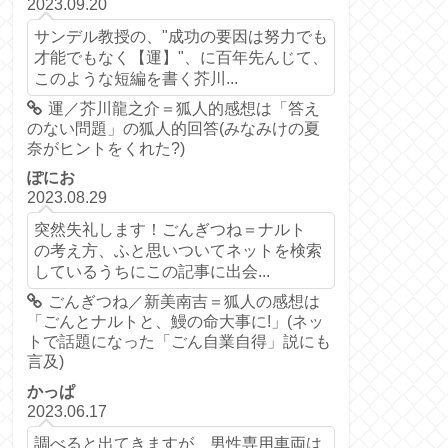
2023.09.20
サンデル教授の、"成功の要因は努力でも
才能でもなく【運】"、に百年先んじて、
このような短編を書く芥川...
運／芥川龍之介＝狐人的感想は「答え
のない問題」の狐人的回答(みなみけの夏
奈がヒントをくれた?)
ぽにお
2023.08.29
突然失礼します！ごんぎつね＝ナルト
の考え方、ふと思いついてネットを検索
しているうちにこの記事に出会...
ごんぎつね／新美南吉＝狐人の感想は
「ごんとナルトと、鰻の命大事に!」(ネッ
トで話題になった「ごん自業自得」説にも
言及)
かっぱ
2023.06.17
調べると出てきますが、男性専用車両は