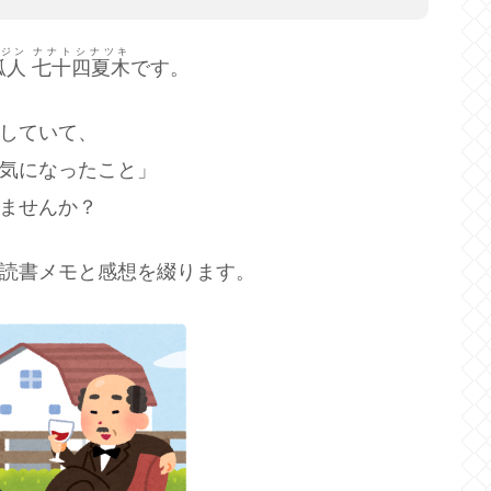
ジン
ナナトシナツキ
狐人
七十四夏木
です。
していて、
気になったこと」
ませんか？
読書メモと感想を綴ります。