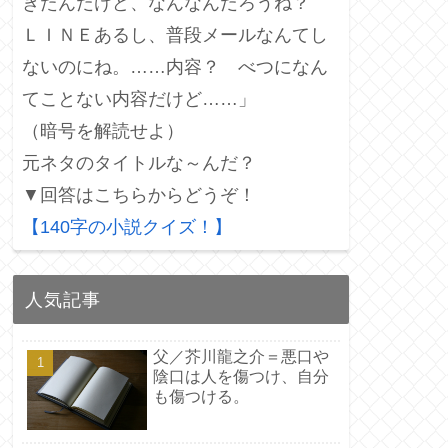
きたんだけど、なんなんだろうね？
ＬＩＮＥあるし、普段メールなんてし
ないのにね。……内容？ べつになん
てことない内容だけど……」
（暗号を解読せよ）
元ネタのタイトルな～んだ？
▼回答はこちらからどうぞ！
【140字の小説クイズ！】
人気記事
父／芥川龍之介＝悪口や
陰口は人を傷つけ、自分
も傷つける。