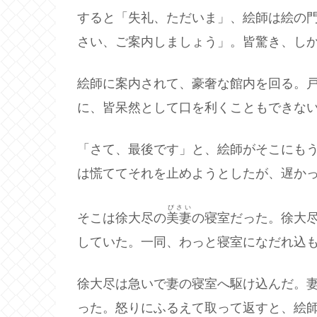
すると「失礼、ただいま」、絵師は絵の
さい、ご案内しましょう」。皆驚き、し
絵師に案内されて、豪奢な館内を回る。
に、皆呆然として口を利くこともできな
「さて、最後です」と、絵師がそこにも
は慌ててそれを止めようとしたが、遅か
びさい
そこは徐大尽の
美妻
の寝室だった。徐大
していた。一同、わっと寝室になだれ込
徐大尽は急いで妻の寝室へ駆け込んだ。
った。怒りにふるえて取って返すと、絵