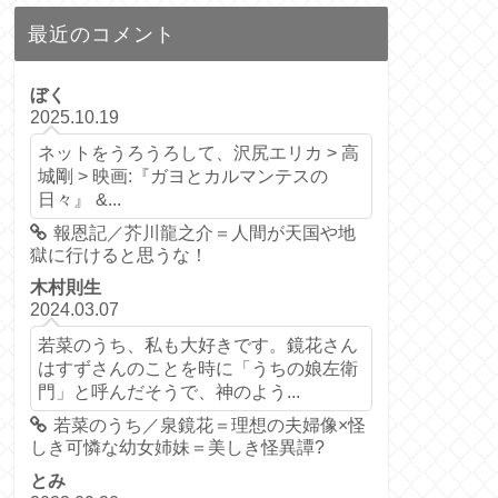
最近のコメント
ぼく
2025.10.19
ネットをうろうろして、沢尻エリカ > 高
城剛 > 映画:『ガヨとカルマンテスの
日々』 &...
報恩記／芥川龍之介＝人間が天国や地
獄に行けると思うな！
木村則生
2024.03.07
若菜のうち、私も大好きです。鏡花さん
はすずさんのことを時に「うちの娘左衛
門」と呼んだそうで、神のよう...
若菜のうち／泉鏡花＝理想の夫婦像×怪
しき可憐な幼女姉妹＝美しき怪異譚?
とみ