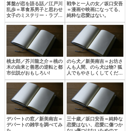
算盤が恋を語る話／江戸川
戦争と一人の女／坂口安吾
乱歩＝草食系男子と思わせ
＝漫画や映画になってる、
女子のミステリー・ラブコ
純粋な恋愛はない。
メ。
桃太郎／芥川龍之介＝桃の
のら犬／新美南吉＝お坊さ
木の由来と善悪の逆転と都
んも人間、のら犬は物? 狐
市伝説がおもしろい!
人でもやさしくしてくださ
い。
デパートの窓／新美南吉＝
三十歳／坂口安吾＝純粋な
デパートの雑学を調べてみ
恋愛はない、恋愛に傷つか
た。
ない傷つけないためのエッ