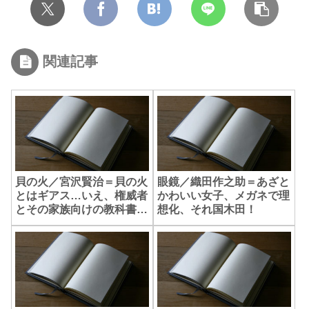
関連記事
貝の火／宮沢賢治＝貝の火
眼鏡／織田作之助＝あざと
とはギアス…いえ、権威者
かわいい女子、メガネで理
とその家族向けの教科書か
想化、それ国木田！
な。