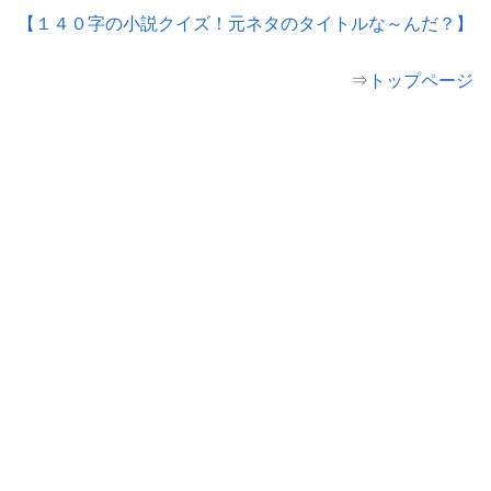
【１４０字の小説クイズ！元ネタのタイトルな～んだ？】
⇒
トップページ