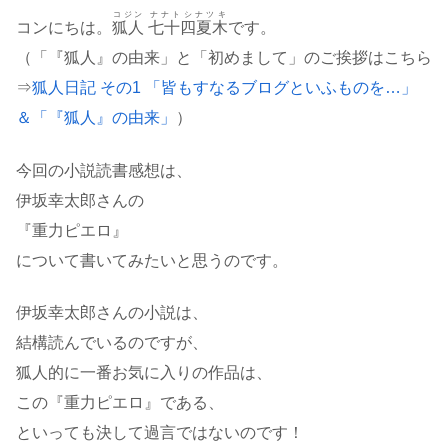
コジン
ナナトシナツキ
コンにちは。
狐人
七十四夏木
です。
（「『狐人』の由来」と「初めまして」のご挨拶はこちら
⇒
狐人日記 その1 「皆もすなるブログといふものを…」
＆「『狐人』の由来」
）
今回の小説読書感想は、
伊坂幸太郎さんの
『重力ピエロ』
について書いてみたいと思うのです。
伊坂幸太郎さんの小説は、
結構読んでいるのですが、
狐人的に一番お気に入りの作品は、
この『重力ピエロ』である、
といっても決して過言ではないのです！