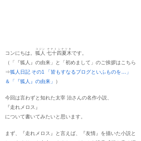
コジン
ナナトシナツキ
コンにちは。
狐人
七十四夏木
です。
（「『狐人』の由来」と「初めまして」のご挨拶はこちら
⇒
狐人日記 その1 「皆もすなるブログといふものを…」
＆「『狐人』の由来」
）
今回は言わずと知れた太宰 治さんの名作小説、
『走れメロス』
について書いてみたいと思います。
まず、『走れメロス』と言えば、『友情』を描いた小説と