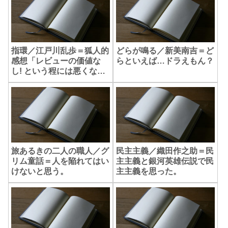
指環／江戸川乱歩＝狐人的
どらが鳴る／新美南吉＝ど
感想「レビューの価値な
らといえば…ドラえもん？
し! という程には悪くない
と思うのです」
旅あるきの二人の職人／グ
民主主義／織田作之助＝民
リム童話＝人を陥れてはい
主主義と銀河英雄伝説で民
けないと思う。
主主義を思った。