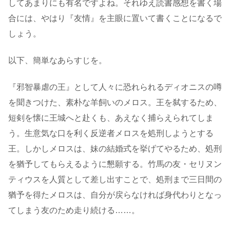
してあまりにも有名ですよね。それゆえ読書感想を書く場
合には、やはり『友情』を主眼に置いて書くことになるで
しょう。
以下、簡単なあらすじを。
『邪智暴虐の王』として人々に恐れられるディオニスの噂
を聞きつけた、素朴な羊飼いのメロス。王を弑するため、
短剣を懐に王城へと赴くも、あえなく捕らえられてしま
う。生意気な口を利く反逆者メロスを処刑しようとする
王。しかしメロスは、妹の結婚式を挙げてやるため、処刑
を猶予してもらえるように懇願する。竹馬の友・セリヌン
ティウスを人質として差し出すことで、処刑まで三日間の
猶予を得たメロスは、自分が戻らなければ身代わりとなっ
てしまう友のため走り続ける……。