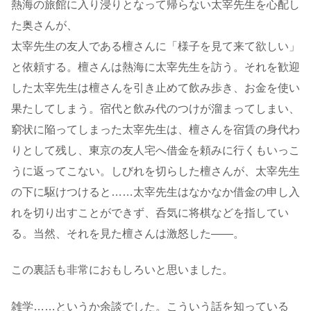
熱海の旅館に入り浸りとなって帰らない太宰先生を心配し
た奥さんが、
太宰先生の友人である檀さんに「様子を見て来て欲しい」
と依頼する。檀さんは熱海に太宰先生を訪う。それを歓迎
した太宰先生は檀さんを引き止めて飲み歩き、お金を使い
果たしてしまう。宿代と飲み代のつけが溜まってしまい、
窮状に陥ってしまった太宰先生は、檀さんを宿賃の身代わ
りとして残し、東京の友人宅へ借金を頼みに行くもいっこ
うに返ってこない。しびれを切らした檀さんが、太宰先生
の下に駆けつけると……太宰先生はなかなか借金の申し入
れを切り出すことができず、呑気に将棋などを指してい
る。当然、それを見た檀さんは激怒した――。
この裏話も非常におもしろいと思いました。
雑学……というか余談でした。こういう話を知っている