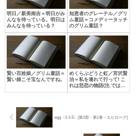
明日／新美南吉＝明日がみ
知恵者のグレーテル／グリ
んなを待っている。明日は
ム童話＝コメディータッチ
みんなを待っている？
のグリム童話？
賢い百姓娘／グリム童話＝
めくらぶどうと虹／宮沢賢
賢い娘こそ宝なんですね。
治＝私を連れて行って! こ
れは悲恋の物語(注.ではあ
りません)
egg〈1-1-5〉(第1部・第1巻・エピローグ)