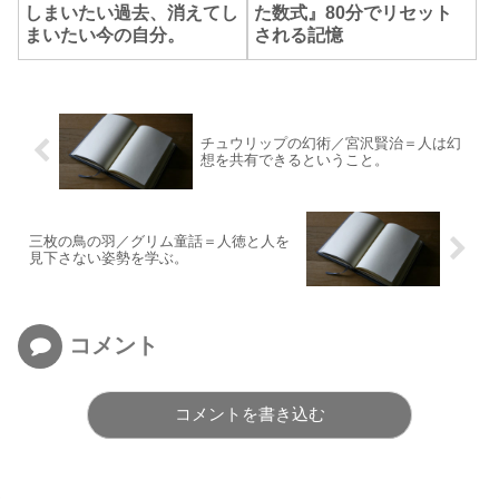
しまいたい過去、消えてし
た数式』80分でリセット
まいたい今の自分。
される記憶
チュウリップの幻術／宮沢賢治＝人は幻
想を共有できるということ。
三枚の鳥の羽／グリム童話＝人徳と人を
見下さない姿勢を学ぶ。
コメント
コメントを書き込む