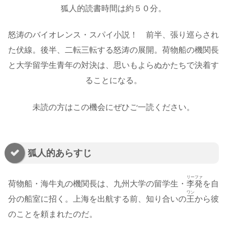
狐人的読書時間は約５０分。
怒涛のバイオレンス・スパイ小説！ 前半、張り巡らされ
た伏線。後半、二転三転する怒涛の展開。荷物船の機関長
と大学留学生青年の対決は、思いもよらぬかたちで決着す
ることになる。
未読の方はこの機会にぜひご一読ください。
狐人的あらすじ
リーファ
荷物船・海牛丸の機関長は、九州大学の留学生・
李発
を自
ワン
分の船室に招く。上海を出航する前、知り合いの
王
から彼
のことを頼まれたのだ。