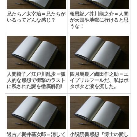
兄たち／太宰治＝兄たちが
報恩記／芥川龍之介＝人間
いるってどんな感じ？
が天国や地獄に行けると思
うな！
人間椅子／江戸川乱歩＝狐
四月馬鹿／織田作之助＝エ
人的な感想で衝撃のラスト
イプリルフールだ、私はポ
に残された謎を徹底解剖!
タポタと涙を流した。
過古／梶井基次郎＝消して
小説読書感想『博士の愛し