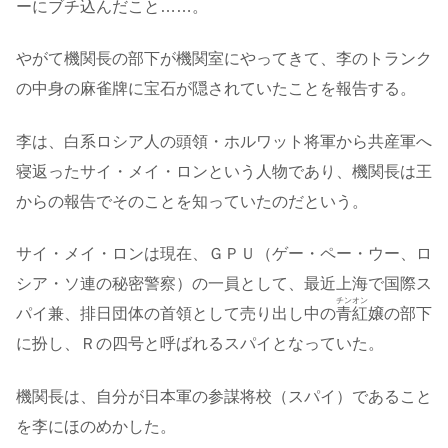
ーにブチ込んだこと……。
やがて機関長の部下が機関室にやってきて、李のトランク
の中身の麻雀牌に宝石が隠されていたことを報告する。
李は、白系ロシア人の頭領・ホルワット将軍から共産軍へ
寝返ったサイ・メイ・ロンという人物であり、機関長は王
からの報告でそのことを知っていたのだという。
サイ・メイ・ロンは現在、ＧＰＵ（ゲー・ペー・ウー、ロ
シア・ソ連の秘密警察）の一員として、最近上海で国際ス
チンオン
パイ兼、排日団体の首領として売り出し中の
青紅
嬢の部下
に扮し、Ｒの四号と呼ばれるスパイとなっていた。
機関長は、自分が日本軍の参謀将校（スパイ）であること
を李にほのめかした。