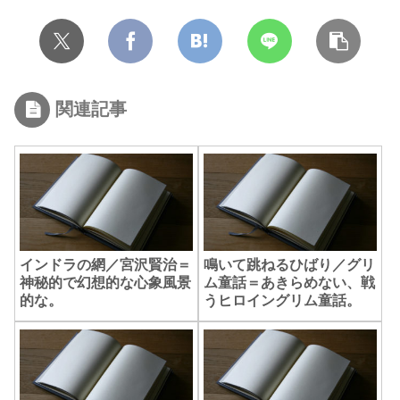
関連記事
インドラの網／宮沢賢治＝
鳴いて跳ねるひばり／グリ
神秘的で幻想的な心象風景
ム童話＝あきらめない、戦
的な。
うヒロイングリム童話。