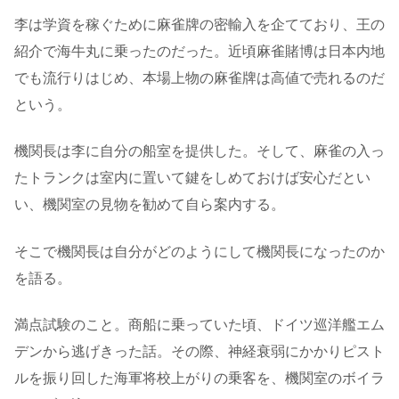
李は学資を稼ぐために麻雀牌の密輸入を企てており、王の
紹介で海牛丸に乗ったのだった。近頃麻雀賭博は日本内地
でも流行りはじめ、本場上物の麻雀牌は高値で売れるのだ
という。
機関長は李に自分の船室を提供した。そして、麻雀の入っ
たトランクは室内に置いて鍵をしめておけば安心だとい
い、機関室の見物を勧めて自ら案内する。
そこで機関長は自分がどのようにして機関長になったのか
を語る。
満点試験のこと。商船に乗っていた頃、ドイツ巡洋艦エム
デンから逃げきった話。その際、神経衰弱にかかりピスト
ルを振り回した海軍将校上がりの乗客を、機関室のボイラ