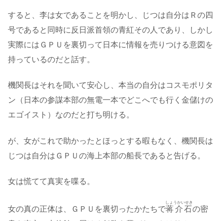
すると、李は女であることを明かし、じつは自分はＲの四
号であると同時に反日派首領の青紅その人であり、しかし
実際にはＧＰＵを裏切って日本に情報を売りつける意図を
持っているのだと話す。
機関長はそれを聞いて安心し、本当の自分はコスモポリタ
ン（日本の参謀本部の無電一本でどこへでも行く金儲けの
エゴイスト）なのだと打ち明ける。
が、女がこれで助かったとほっとする暇もなく、機関長は
じつは自分はＧＰＵの海上本部の船長であると告げる。
女は慌てて真実を喋る。
しょうかいせき
女の真の正体は、ＧＰＵを裏切ったかたちで
蒋介石
の密