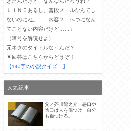
きたんだけど、なんなんだろうね？
ＬＩＮＥあるし、普段メールなんてし
ないのにね。……内容？ べつになん
てことない内容だけど……」
（暗号を解読せよ）
元ネタのタイトルな～んだ？
▼回答はこちらからどうぞ！
【140字の小説クイズ！】
人気記事
父／芥川龍之介＝悪口や
陰口は人を傷つけ、自分
も傷つける。