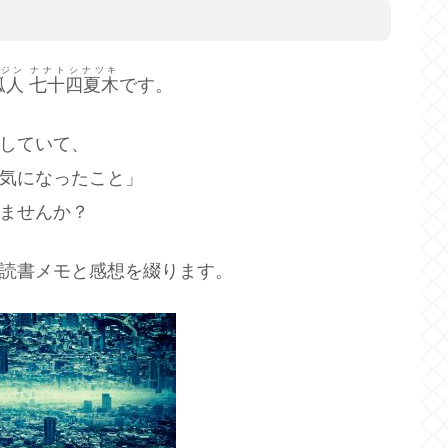
ジン
ナナトシナツキ
狐人
七十四夏木
です。
していて、
気になったこと」
ませんか？
読書メモと感想を綴ります。