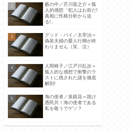
藪の中／芥川龍之介＝狐
人的感想「犯人はお前だ!
真相に性格分析から迫
る!」
グッド・バイ／太宰治＝
偽装夫婦の愛人行脚が終
わりません（笑、泣）
人間椅子／江戸川乱歩＝
狐人的な感想で衝撃のラ
ストに残された謎を徹底
解剖!
海の使者／泉鏡花＝跪け
愚民共！海の使者である
私を敬うでゲソ？