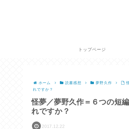
トップページ
ホーム
読書感想
夢野久作
れですか？
怪夢／夢野久作＝６つの短
れですか？
2017.12.22