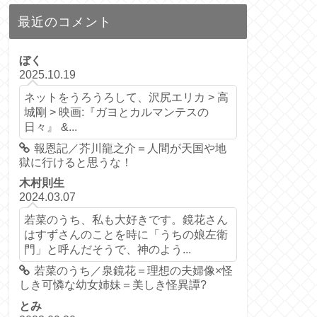
最近のコメント
ぼく
2025.10.19
ネットをうろうろして、沢尻エリカ > 高
城剛 > 映画:『ガヨとカルマンテスの
日々』 &...
報恩記／芥川龍之介＝人間が天国や地
獄に行けると思うな！
木村則生
2024.03.07
若菜のうち、私も大好きです。鏡花さん
はすずさんのことを時に「うちの娘左衛
門」と呼んだそうで、神のよう...
若菜のうち／泉鏡花＝理想の夫婦像×怪
しき可憐な幼女姉妹＝美しき怪異譚?
とみ