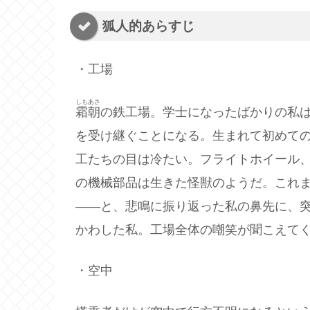
狐人的あらすじ
・工場
しもあさ
霜朝
の鉄工場。学士になったばかりの私
を受け継ぐことになる。生まれて初めて
工たちの目は冷たい。フライトホイール
の機械部品は生きた怪獣のようだ。これ
――と、悲鳴に振り返った私の鼻先に、
かわした私。工場全体の嘲笑が聞こえて
・空中