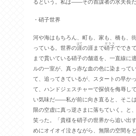
るという。私は――その首謀者の水夫長
・硝子世界
河や海はもちろん、町も、家も、橋も、
はて
ガラス
っている。世界の
涯
の涯まで
硝子
ででき
まで貫いている硝子の舗道を、一直線に
ルの一室が、真っ赤な血の色に染まって
て、追ってきているが、スタートの早か
て、ハンドジェスチャーで探偵を侮辱し
い気味だ――私が前に向き直ると、そこ
限の空虚に真っ逆さまに落ちていく。と
笑った。「貴様を硝子の世界から追い出
めにオイオイ泣きながら、無限の空間を