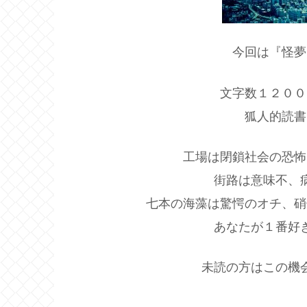
今回は『怪夢
文字数１２００
狐人的読書
工場は閉鎖社会の恐怖
街路は意味不、
七本の海藻は驚愕のオチ、硝
あなたが１番好
未読の方はこの機