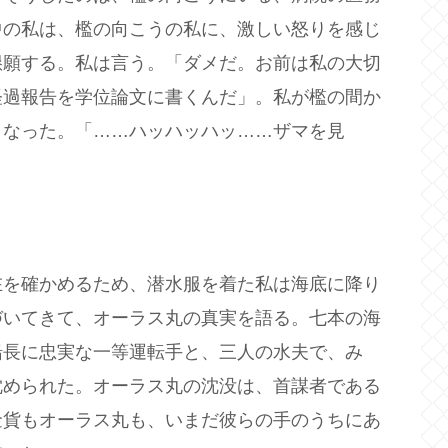
中の私は、檻の向こうの私に、激しい怒りを感じ
懇願する。私は言う。「ダメだ。お前は私の大切
経過報告を学位論文に書くんだ」。私が檻の間か
くなった。「……ハッハッハッ……ザマを見
在を確かめるため、潜水服を着た私は海底に降り
づいてきて、オーラス丸の真実を語る。七本の海
船長に忠実な一等運転手と、三人の水夫で、み
沈められた。オーラス丸の沈没は、首謀者である
金貨もオーラス丸も、いまだ彼らの手のうちにあ