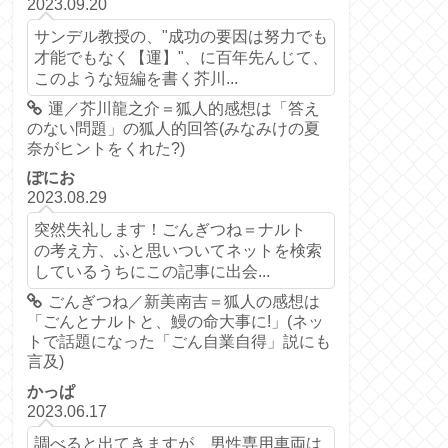
2023.09.20
サンデル教授の、"成功の要因は努力でも
才能でもなく【運】"、に百年先んじて、
このような短編を書く芥川...
運／芥川龍之介＝狐人的感想は「答え
のない問題」の狐人的回答(みなみけの夏
奈がヒントをくれた?)
ぽにお
2023.08.29
突然失礼します！ごんぎつね＝ナルト
の考え方、ふと思いついてネットを検索
しているうちにこの記事に出会...
ごんぎつね／新美南吉＝狐人の感想は
「ごんとナルトと、鰻の命大事に!」(ネッ
トで話題になった「ごん自業自得」説にも
言及)
かっぱ
2023.06.17
調べると出てきますが、男性専用車両は