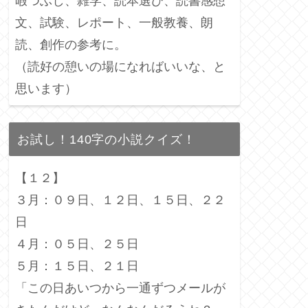
暇つぶし、雑学、読本選び、読書感想
文、試験、レポート、一般教養、朗
読、創作の参考に。
（読好の憩いの場になればいいな、と
思います）
お試し！140字の小説クイズ！
【１２】
３月：０９日、１２日、１５日、２２
日
４月：０５日、２５日
５月：１５日、２１日
「この日あいつから一通ずつメールが