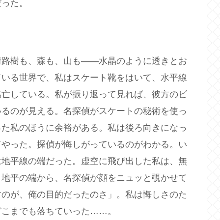
だった。
街路樹も、森も、山も――水晶のように透きとお
ている世界で、私はスケート靴をはいて、水平線
逃亡している。私が振り返って見れば、彼方のビ
いるのが見える。名探偵がスケートの秘術を使っ
った私のほうに余裕がある。私は後ろ向きになっ
てやった。探偵が悔しがっているのがわかる。い
は地平線の端だった。虚空に飛び出した私は、無
、地平の端から、名探偵が顔をニュッと覗かせて
すのが、俺の目的だったのさ」。私は悔しさのた
どこまでも落ちていった……。