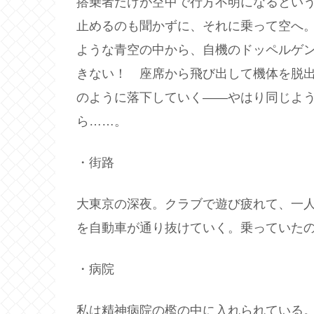
搭乗者だけが空中で行方不明になるとい
止めるのも聞かずに、それに乗って空へ
ような青空の中から、自機のドッペルゲ
きない！ 座席から飛び出して機体を脱
のように落下していく――やはり同じよ
ら……。
・街路
大東京の深夜。クラブで遊び疲れて、一
を自動車が通り抜けていく。乗っていた
・病院
私は精神病院の檻の中に入れられている