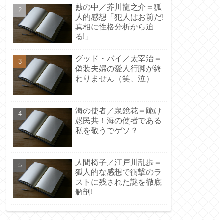
藪の中／芥川龍之介＝狐
人的感想「犯人はお前だ!
真相に性格分析から迫
る!」
グッド・バイ／太宰治＝
偽装夫婦の愛人行脚が終
わりません（笑、泣）
海の使者／泉鏡花＝跪け
愚民共！海の使者である
私を敬うでゲソ？
人間椅子／江戸川乱歩＝
狐人的な感想で衝撃のラ
ストに残された謎を徹底
解剖!