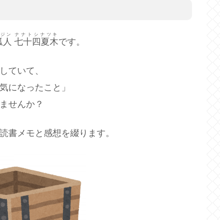
ジン
ナナトシナツキ
狐人
七十四夏木
です。
していて、
気になったこと」
ませんか？
読書メモと感想を綴ります。