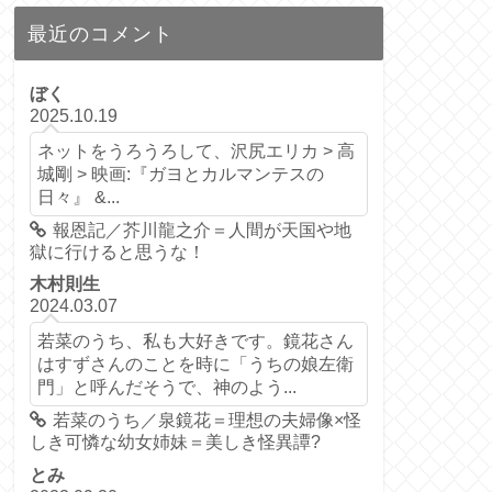
最近のコメント
ぼく
2025.10.19
ネットをうろうろして、沢尻エリカ > 高
城剛 > 映画:『ガヨとカルマンテスの
日々』 &...
報恩記／芥川龍之介＝人間が天国や地
獄に行けると思うな！
木村則生
2024.03.07
若菜のうち、私も大好きです。鏡花さん
はすずさんのことを時に「うちの娘左衛
門」と呼んだそうで、神のよう...
若菜のうち／泉鏡花＝理想の夫婦像×怪
しき可憐な幼女姉妹＝美しき怪異譚?
とみ