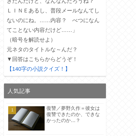
きたんだけど、なんなんだろうね？
ＬＩＮＥあるし、普段メールなんてし
ないのにね。……内容？ べつになん
てことない内容だけど……」
（暗号を解読せよ）
元ネタのタイトルな～んだ？
▼回答はこちらからどうぞ！
【140字の小説クイズ！】
人気記事
復讐／夢野久作＝彼女は
復讐できたのか、できな
かったのか…？