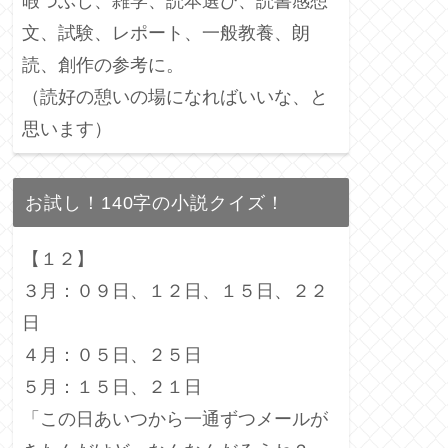
暇つぶし、雑学、読本選び、読書感想
文、試験、レポート、一般教養、朗
読、創作の参考に。
（読好の憩いの場になればいいな、と
思います）
お試し！140字の小説クイズ！
【１２】
３月：０９日、１２日、１５日、２２
日
４月：０５日、２５日
５月：１５日、２１日
「この日あいつから一通ずつメールが