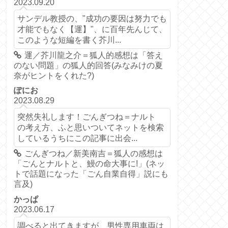
2023.09.20
サンデル教授の、"成功の要因は努力でも
才能でもなく【運】"、に百年先んじて、
このような短編を書く芥川...
運／芥川龍之介＝狐人的感想は「答え
のない問題」の狐人的回答(みなみけの夏
奈がヒントをくれた?)
ぽにお
2023.08.29
突然失礼します！ごんぎつね＝ナルト
の考え方、ふと思いついてネットを検索
しているうちにこの記事に出会...
ごんぎつね／新美南吉＝狐人の感想は
「ごんとナルトと、鰻の命大事に!」(ネッ
トで話題になった「ごん自業自得」説にも
言及)
かっぱ
2023.06.17
調べると出てきますが、男性専用車両は