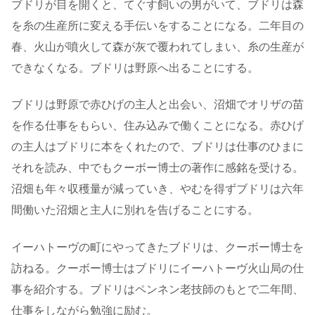
ブドリが目を開くと、てぐす飼いの男がいて、ブドリは森
を糸の生産所に変える手伝いをすることになる。二年目の
春、火山が噴火して森が灰で覆われてしまい、糸の生産が
できなくなる。ブドリは野原へ出ることにする。
ブドリは野原で赤ひげの主人と出会い、沼畑でオリザの苗
を作る仕事をもらい、住み込みで働くことになる。赤ひげ
の主人はブドリに本をくれたので、ブドリは仕事のひまに
それを読み、中でもクーボー博士の著作に感銘を受ける。
沼畑も年々収穫量が減っていき、やむを得ずブドリは六年
間働いた沼畑と主人に別れを告げることにする。
イーハトーヴの町にやってきたブドリは、クーボー博士を
訪ねる。クーボー博士はブドリにイーハトーヴ火山局の仕
事を紹介する。ブドリはペンネン老技師のもとで二年間、
仕事をしながら勉強に励む。