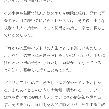
たため起こった事件だった。
その事件を新聞で読んだ妹のネリが病院に現れ、兄妹は再
会する。目の鋭い男にさらわれたネリは、その後、小さな
牧場の主人に拾われ、そこの長男と結婚し、幸せに暮らし
ていたのだった。
それからの五年のブドリの人生はとても楽しいものだっ
た。赤ひげの主人に何度もお礼を言いに行ったり、ネリに
はかわいい男の子が生まれたり、両親が亡くなっているこ
とを知り、墓参りに行くこともできた。
ブドリが二十七の年、恐ろしい寒気がやってくるとわか
る。またあのときのような大飢饉に襲われる……。ブドリ
は物も食べずに幾晩も考え、ついにその解決策を導き出
す。その策とは、火山を意図的に噴火させ、発生する二酸