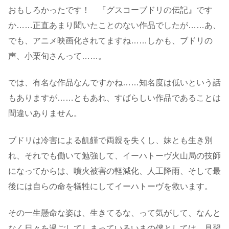
おもしろかったです！ 『グスコーブドリの伝記』です
か……正直あまり聞いたことのない作品でしたが……あ、
でも、アニメ映画化されてますね……しかも、ブドリの
声、小栗旬さんって……。
では、有名な作品なんですかね……知名度は低いという話
もありますが……ともあれ、すばらしい作品であることは
間違いありません。
ブドリは冷害による飢饉で両親を失くし、妹とも生き別
れ、それでも働いて勉強して、イーハトーヴ火山局の技師
になってからは、噴火被害の軽減化、人工降雨、そして最
後には自らの命を犠牲にしてイーハトーヴを救います。
その一生懸命な姿は、生きてるな、って気がして、なんと
なく日々を過ごしてしまっているいまの僕としては、見習