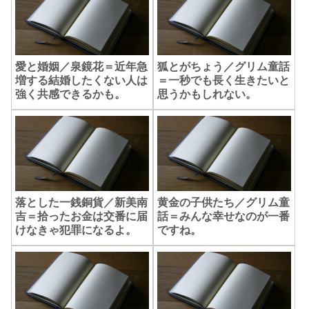
愛と婚姻／泉鏡花＝近年急
狐とがちょう／グリム童話
増する結婚したくない人は
＝一秒でも長く生きたいと
強く共感できるかも。
思うかもしれない。
落とした一銭銅貨／新美南
黄金の子供たち／グリム童
吉＝拾ったお金は交番に届
話＝みんな幸せなのが一番
けなきゃ犯罪になるよ。
ですね。