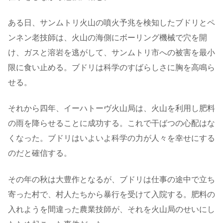
ある日、サンムトリ火山の噴火予兆を検知したブドリとペ
ンネン老技師は、火山の海側にボーリング機械で穴を開
け、ガスと溶岩を逃がして、サンムトリ市への被害を最小
限に食い止める。ブドリは科学のすばらしさに胸を高鳴ら
せる。
それから四年、イーハトーヴ火山局は、火山を利用し肥料
の雨を降らせることに成功する。これで干ばつの心配はな
くなった。ブドリはいよいよ科学の力が人々を幸せにする
のだと確信する。
その年の秋は大豊作となるが、ブドリは仕事の途中で立ち
寄った村で、村人たちから暴行を受けて入院する。肥料の
入れようを間違った農業技師が、それを火山局のせいにし