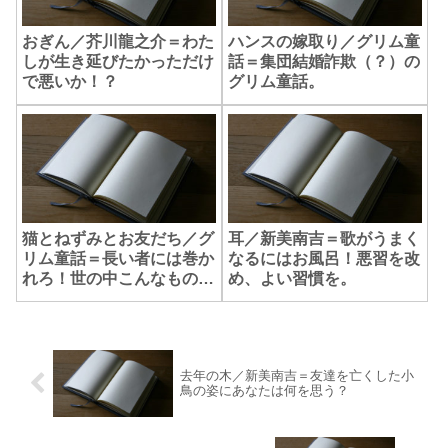
おぎん／芥川龍之介＝わた
ハンスの嫁取り／グリム童
しが生き延びたかっただけ
話＝集団結婚詐欺（？）の
で悪いか！？
グリム童話。
猫とねずみとお友だち／グ
耳／新美南吉＝歌がうまく
リム童話＝長い者には巻か
なるにはお風呂！悪習を改
れろ！世の中こんなもので
め、よい習慣を。
すねって（汗）
去年の木／新美南吉＝友達を亡くした小
鳥の姿にあなたは何を思う？