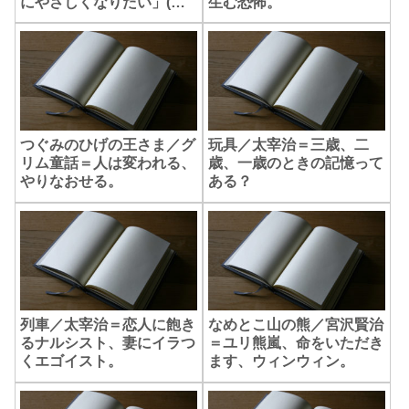
にやさしくなりたい」(百
生む恐怖。
円紙幣萌え?)
つぐみのひげの王さま／グ
玩具／太宰治＝三歳、二
リム童話＝人は変われる、
歳、一歳のときの記憶って
やりなおせる。
ある？
列車／太宰治＝恋人に飽き
なめとこ山の熊／宮沢賢治
るナルシスト、妻にイラつ
＝ユリ熊嵐、命をいただき
くエゴイスト。
ます、ウィンウィン。