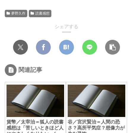
夢野久作
読書感想
シェアする
関連記事
貨幣／太宰治＝狐人の読書
谷／宮沢賢治＝人間の恐
感想は「苦しいときほど人
さ？高所平気症？想像力が