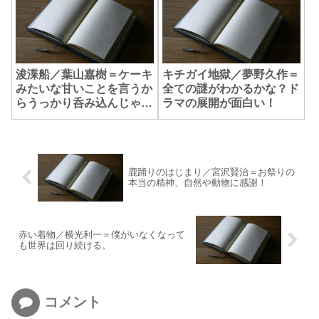
浚渫船／葉山嘉樹＝ケーキ
キチガイ地獄／夢野久作＝
みたいな甘いことを言うか
全ての謎がわかるかな？ド
らうっかり呑み込んじゃい
ラマの展開が面白い！
そうになる。
鹿踊りのはじまり／宮沢賢治＝お祭りの
本当の精神、自然や動物に感謝！
赤い着物／横光利一＝僕がいなくなって
も世界は回り続ける。
コメント