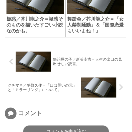
疑惑／芥川龍之介＝疑惑そ
舞踏会／芥川龍之介＝「女
のものを描いたすごい小説
人禁制騒動」＆「国際恋愛
なのかも。
もいいよね！」
鍛冶屋の子／新美南吉＝人生の出口の見
出せない読書。
クチマネ／夢野久作＝「口は災いの元」
と「ミラーリング」について。
コメント
コメントを書き込む