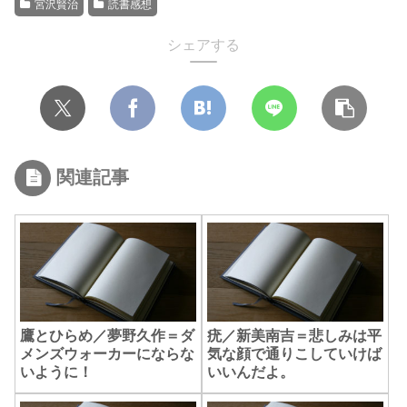
宮沢賢治
読書感想
シェアする
関連記事
鷹とひらめ／夢野久作＝ダ
疣／新美南吉＝悲しみは平
メンズウォーカーにならな
気な顔で通りこしていけば
いように！
いいんだよ。