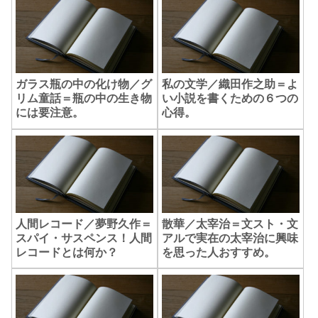
ガラス瓶の中の化け物／グ
私の文学／織田作之助＝よ
リム童話＝瓶の中の生き物
い小説を書くための６つの
には要注意。
心得。
人間レコード／夢野久作＝
散華／太宰治＝文スト・文
スパイ・サスペンス！人間
アルで実在の太宰治に興味
レコードとは何か？
を思った人おすすめ。