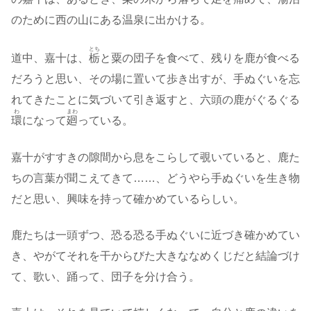
のために西の山にある温泉に出かける。
とち
道中、嘉十は、
栃
と粟の団子を食べて、残りを鹿が食べる
だろうと思い、その場に置いて歩き出すが、手ぬぐいを忘
れてきたことに気づいて引き返すと、六頭の鹿がぐるぐる
わ
まわ
環
になって
廻
っている。
嘉十がすすきの隙間から息をこらして覗いていると、鹿た
ちの言葉が聞こえてきて……、どうやら手ぬぐいを生き物
だと思い、興味を持って確かめているらしい。
鹿たちは一頭ずつ、恐る恐る手ぬぐいに近づき確かめてい
き、やがてそれを干からびた大きななめくじだと結論づけ
て、歌い、踊って、団子を分け合う。