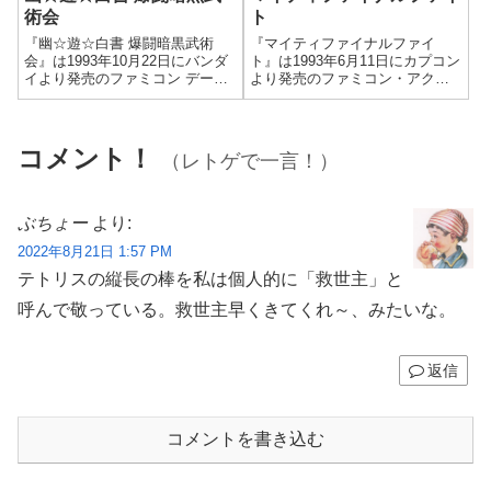
術会
ト
『幽☆遊☆白書 爆闘暗黒武術
『マイティファイナルファイ
会』は1993年10月22日にバンダ
ト』は1993年6月11日にカプコン
イより発売のファミコン データ
より発売のファミコン・アクシ
ック・対戦アクションゲーム。
ョンゲーム。れとげ部！での評
れとげ部！での評価は「隠神
価は「隠神げ！：☆3」。むしろ
げ！：☆3」。ファミコン唯一の
良いゲームなんだけどなぁ。マ
幽白ゲームはデータックで。や
イティよりも2の方に夢中だった
コメント！
（レトゲで一言！）
っぱりバーコード楽しい。でも
からなぁ。
プレミア化が留まることを知ら
ない。
ぶちょー
より:
2022年8月21日 1:57 PM
テトリスの縦長の棒を私は個人的に「救世主」と
呼んで敬っている。救世主早くきてくれ～、みたいな。
返信
コメントを書き込む