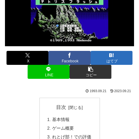
X
Facebook
はてブ
LINE
コピー
1993.09.21
2023.09.21
目次
基本情報
ゲーム概要
れとげ部！での評価