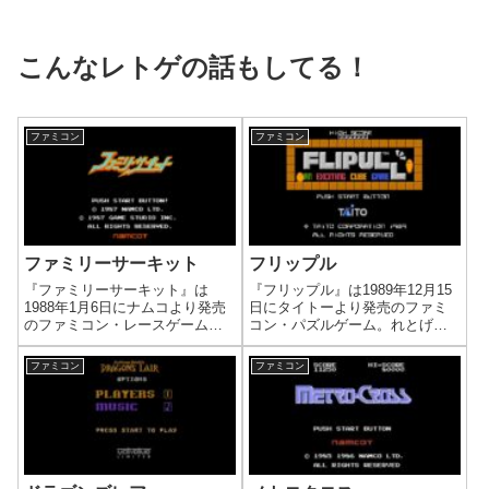
こんなレトゲの話もしてる！
ファミコン
ファミコン
ファミリーサーキット
フリップル
『ファミリーサーキット』は
『フリップル』は1989年12月15
1988年1月6日にナムコより発売
日にタイトーより発売のファミ
のファミコン・レースゲーム。
コン・パズルゲーム。れとげ
れとげ部！での評価は「神
部！での評価は「君誰げ？：
げ！：☆2」。レースゲームにあ
☆3」。あの謎物体は何者なの
ファミコン
ファミコン
る画期的アイデアを取り込んだ
か。その目的は何だったのか。
功績は大。実際やってみるとハ
エンディングが衝撃過ぎる。
マっちゃうこの感じ。
――と、思ったのは私だけ？