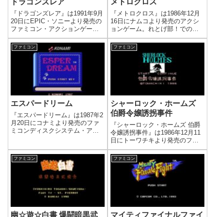
ドラゴンズレア
メトロクロス
『ドラゴンズレア』は1991年9月
『メトロクロス』は1986年12月
20日にEPIC・ソニーより発売の
16日にナムコより発売のアクシ
ファミコン・アクションゲー
ョンゲーム。れとげ部！での評
ム。れとげ部！での評価は「無
価は「無理げ！：☆2」。パルク
理げ！：☆5」。伝説のクソゲー
ールっぽい。高い反射神経が要
ファミコン
ファミコン
現る。デカい弱い主人公。最悪
求される。トライ＆エラー。傷
の操作性。ノーコンティニュ
だらけのランナー（公式名
ー。最強ドラゴンを最初に出す
称）。ストイックさん向け。
禁忌。
エスパードリーム
シャーロック・ホームズ
伯爵令嬢誘拐事件
『エスパードリーム』は1987年2
月20日にコナミより発売のファ
『シャーロック・ホームズ 伯爵
ミコンディスクシステム・アク
令嬢誘拐事件』は1986年12月11
ションRPG。れとげ部！での評
日にトーワチキより発売のファ
価は「隠神げ！：☆1」。任天堂
ミコン・アクションアドベンチ
公認の隠れた名作であるらし
ャーゲーム。れとげ部！での評
ファミコン
ファミコン
い。助けるのはお姫様じゃなく
価は「無理げ！：☆5」。シャー
て村長の娘。そんな世界観が好
ロックホームズッテオモシロイ
き。
ゲームナンダッテ！！！
幽☆遊☆白書 爆闘暗黒武
マイティファイナルファイ