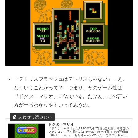
「テトリスフラッシュはテトリスじゃない」。え、
どういうことかって？ つまり、そのゲーム性は
『ドクターマリオ』に似ている。たぶん、この言い
方が一番わかりやすいって思うの。
ドクターマリオ
『ドクターマリオ』は1990年7月27日に任天堂より発売の
ファミコン・落ち物パズルゲーム。れとげ部！での評価は
「神げ！：☆5」。お母さんがハマった。それで、私がフ