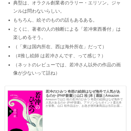
典型は、オラクル創業者のラリー・エリソン。ジャ
ンルは問わないらしい。
もちろん、絵そのものの話もあるある。
とくに、著者の人の独断による「若冲東西番付」は
楽しめるそう。
（「東は国内所在、西は海外所在」だって）
（#推し絵師 は若冲さんです、って感じ？）
（ネットのレビューでは、若冲さん以外の作品の画
像が少ないって話ね）
若冲のひみつ 奇想の絵師はなぜ海外で人気があ
るのか (PHP新書) | 山口 桂 |本 | 通販 | Amazon
Amazonで山口 桂の若冲のひみつ 奇想の絵師はなぜ海外で
人気があるのか (PHP新書)。アマゾンならポイント還元本
が多数。山口 桂作品ほか、お急ぎ便対象商品は当日お届け
も可能。また若冲のひみつ 奇想の絵師はなぜ海外で人気が
あるのか (P...