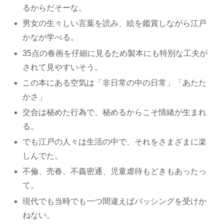
るからだそーな。
男女の生々しい言葉を読み、絵を鑑賞しながら江戸
かなが学べる。
35点の春画を仔細に見るため製本にも特別な工夫が
されて見やすいそう。
この本にある空気は「非日常の中の日常」「あたた
かさ」
交合は秘めた行為で、秘めるからこそ情緒が生まれ
る。
でも江戸の人々は生活の中で、それをさまざまに楽
しんでた。
不倫、売春、不義密通、児童虐待もどきもあったっ
て。
現代でも当時でも一つ間違えばバッシングを受けか
ねない。