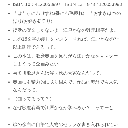
ISBN-10：4120053997 ISBN-13：978-4120053993
「はたかにわけすれ(裸にわ毛擦れ)」「おすきはつの
ほり(お好き初登り)」
復活の呪文じゃないよ。江戸かなの難読16字だよ。
この16文字の崩しをマスターすれば、江戸かなの7割
以上訓読できるって。
この本は、歌麿春画を見ながら江戸かなをマスター
しようって企画みたい。
喜多川歌麿さんは浮世絵の大家なんだって。
春画にも精力的に取り組んで、作品は海外でも人気
なんだって。
（知ってるって？）
なぜ歌麿春画で江戸かなが学べるか？ ってーと
――
絵の余白に自筆で人物のセリフが書き入れられてい