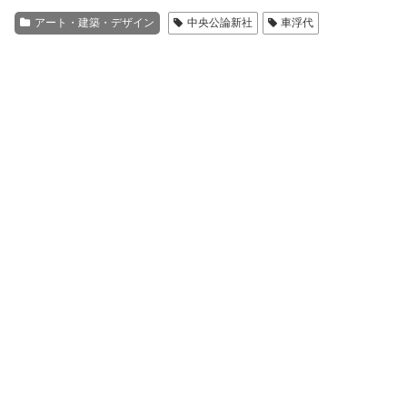
アート・建築・デザイン
中央公論新社
車浮代