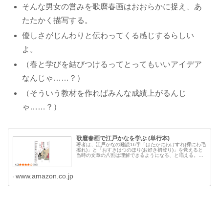
そんな男女の営みを歌麿春画はおおらかに捉え、あ
たたかく描写する。
優しさがじんわりと伝わってくる感じするらしい
よ。
（春と学びを結びつけるってとってもいいアイデア
なんじゃ……？）
（そういう教材を作ればみんな成績上がるんじ
ゃ……？）
歌麿春画で江戸かなを学ぶ (単行本)
著者は、江戸かなの難読16字「はたかにわけすれ(裸にわ毛
擦れ)」と「おすきはつのほり(お好き初登り)」を覚えると
当時の文章の八割は理解できるようになる、と唱える。
「修行編」に収録した6本の練習問題を繰り返すうちに習
得できるようになる。そのう...
www.amazon.co.jp