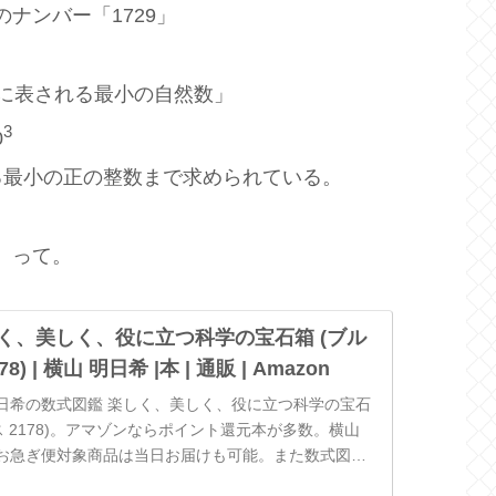
ナンバー「1729」
りに表される最小の自然数」
3
0
る最小の正の整数まで求められている。
、って。
く、美しく、役に立つ科学の宝石箱 (ブル
) | 横山 明日希 |本 | 通販 | Amazon
 明日希の数式図鑑 楽しく、美しく、役に立つ科学の宝石
ス 2178)。アマゾンならポイント還元本が多数。横山
お急ぎ便対象商品は当日お届けも可能。また数式図鑑
に立つ科学...