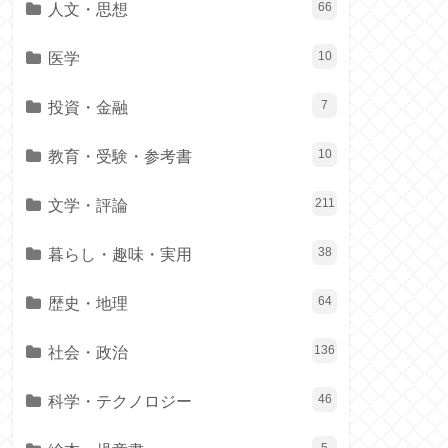
人文・思想
66
医学
10
投資・金融
7
教育・受験・参考書
10
文学・評論
211
暮らし・趣味・実用
38
歴史・地理
64
社会・政治
136
科学・テクノロジー
46