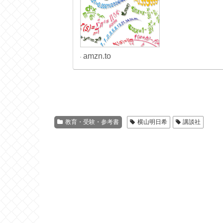
amzn.to
教育・受験・参考書
横山明日希
講談社