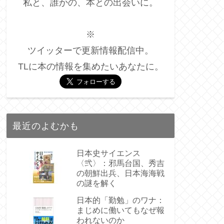
私と、誰かの、本との出会いに。
※
ツイッターで更新情報配信中。
TLに本の情報を集めたいあなたに。
最近のよむかも
日本史サイエンス
〈弐〉：邪馬台国、秀吉
の朝鮮出兵、日本海海戦
の謎を解く
日本的「勤勉」のワナ：
まじめに働いてもなぜ報
われないのか