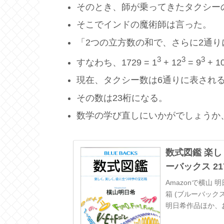
そのとき、師が乗ってきたタクシーの
そこでインドの魔術師は言った。
「2つの立方数の和で、さらに2通
3
3
3
すなわち、1729 = 1
+ 12
= 9
+ 1
現在、タクシー数は6通りに表され
その数は23桁になる。
数学の学び直しにいかがでしょうか
数式図鑑 楽し
ーバックス 2178
Amazonで横山
箱 (ブルーバック
明日希作品ほか、
楽しく、美しく、役