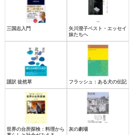
三国志入門
矢川澄子ベスト・エッセイ
妹たちへ
謹訳 徒然草
フラッシュ：ある犬の伝記
世界の台所探検：料理から
灰の劇場