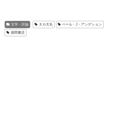
文学・評論
タカ大丸
ペール・J・アンデション
徳間書店