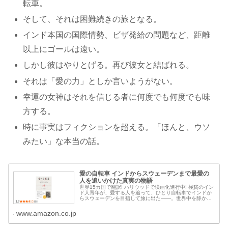
転車。
そして、それは困難続きの旅となる。
インド本国の国際情勢、ビザ発給の問題など、距離
以上にゴールは遠い。
しかし彼はやりとげる。再び彼女と結ばれる。
それは「愛の力」としか言いようがない。
幸運の女神はそれを信じる者に何度でも何度でも味
方する。
時に事実はフィクションを超える。「ほんと、ウソ
みたい」な本当の話。
愛の自転車 インドからスウェーデンまで最愛の
人を追いかけた真実の物語
世界15カ国で翻訳! ハリウッドで映画化進行中! 極貧のイン
ド人青年が、愛する人を追って、ひとり自転車でインドか
らスウェーデンを目指して旅に出た――。世界中を静かな
感動で包み込む奇跡の実話。インドからスウェーデンま
で、ひとり自転車で最愛の人...
www.amazon.co.jp