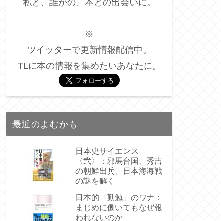
私と、誰かの、本との出会いに。
※
ツイッターで更新情報配信中。
TLに本の情報を集めたいあなたに。
最近のよむかも
日本史サイエンス
〈弐〉：邪馬台国、秀吉
の朝鮮出兵、日本海海戦
の謎を解く
日本的「勤勉」のワナ：
まじめに働いてもなぜ報
われないのか