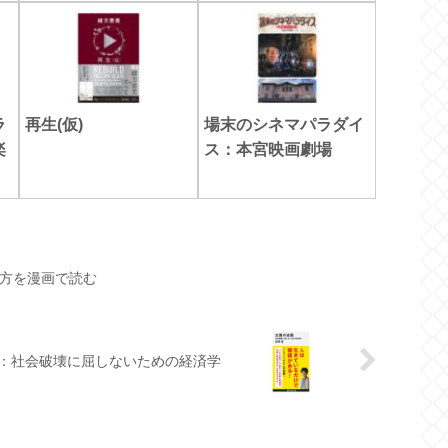
ラ
再生(仮)
場末のシネマパラダイ
楽
ス：本宮映画劇場
方を漫画で読む
：社会破壊に屈しないための経済学