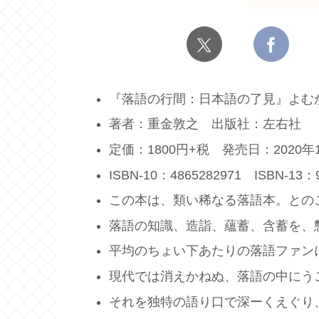
『落語の行間：日本語の了見』よむ
著者：重金敦之 出版社：左右社
定価：1800円+税 発売日：2020年
ISBN-10：4865282971 ISBN-13：9
この本は、類い稀なる落語本。との
落語の知識、造詣、蘊蓄、含蓄を、
平均のちょい下あたりの落語ファン
現代では消えかねぬ、落語の中にう
それを独特の語り口で深ーくえぐり