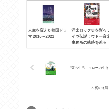
人生を変えた韓国ドラ
洋楽ロック史を彩る
マ 2016～2021
イヴ伝説：ウドー音
事務所の軌跡を辿る
『森の生活』ソローの生き
左翼の逆襲