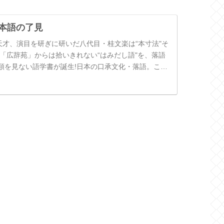
日本語の了見
天才、演目を研ぎに研いだ八代目・桂文楽は“本寸法"そ
 「広辞苑」からは拾いきれない“はみだし語"を、落語
類を見ない語学書が誕生!日本の口承文化・落語。この
落語家の演目をもと...