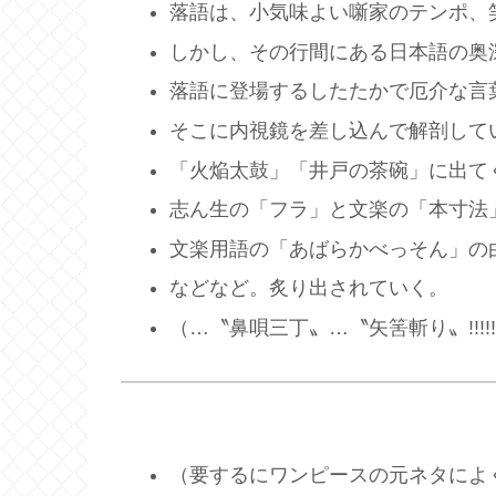
落語は、小気味よい噺家のテンポ、
しかし、その行間にある日本語の奥
落語に登場するしたたかで厄介な言
そこに内視鏡を差し込んで解剖して
「火焔太鼓」「井戸の茶碗」に出て
志ん生の「フラ」と文楽の「本寸法
文楽用語の「あばらかべっそん」の
などなど。炙り出されていく。
（…〝鼻唄三丁〟…〝矢筈斬り〟!!!!
（要するにワンピースの元ネタによ