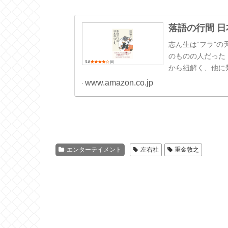
落語の行間 
志ん生は“フラ"の
のものの人だった
から紐解く、他に
落語を生業とする名
www.amazon.co.jp
エンターテイメント
左右社
重金敦之