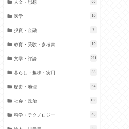
人文・思想
66
医学
10
投資・金融
7
教育・受験・参考書
10
文学・評論
211
暮らし・趣味・実用
38
歴史・地理
64
社会・政治
136
科学・テクノロジー
46
絵本・児童書
5