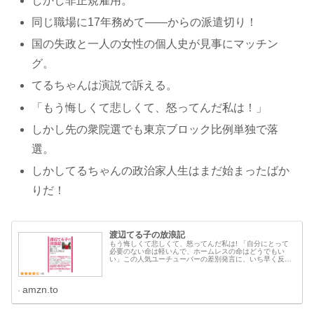
しかし非正規雇用。
同じ職場に17年務めて――からの派遣切り！
国の失政と一人の女性の個人史が見事にマッチン
グ。
てるちゃんは演説で訴える。
「もう悔しくて悲しくて、怒ってんだ私は！」
しかし先の衆院選でも東京ブロック比例単独で落
選。
しかしてるちゃんの政治家人生はまだ始まったばか
りだ！
渡辺てる子の放浪記
もう悔しくて悲しくて、怒ってんだ私は! 「自分にとって
必要のない命は軽いんで、ホームレスの命はどうでもい
い」この人気ユーチューバーの差別発言に、いち早く反応
した、政治家・渡辺てる子。ホームレスを経験、その後シ
ングルマザーとなり、アルバイト、...
amzn.to