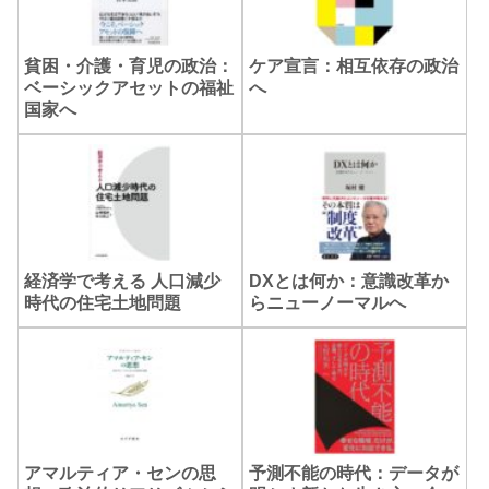
貧困・介護・育児の政治：
ケア宣言：相互依存の政治
ベーシックアセットの福祉
へ
国家へ
経済学で考える 人口減少
DXとは何か：意識改革か
時代の住宅土地問題
らニューノーマルへ
アマルティア・センの思
予測不能の時代：データが